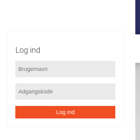
FORUDSÆTNINGER
STRATEGI
KOMMUNEPLAN
LOKALPLANER
SEKTORPLANER
HELHEDSPLANER
VVM
Log ind
Log ind
/
Om planen
/
Print