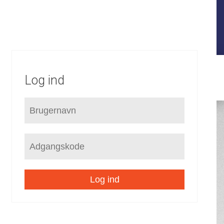
FORUDSÆTNINGER
STRATEGI
KOMMUNEPLAN
LOKALPLANER
SEKTORPLANER
HELHEDSPLANER
VVM
Log ind
Log ind
/
Hovedstruktur
Det store billede 2050
/
/
Forretningsplan for vækst