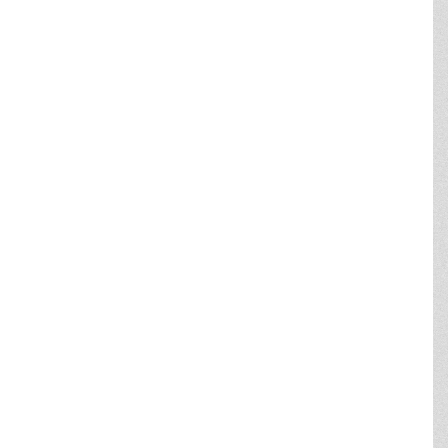
Leaflet
| © SDFE & MapCentia ApS
Rammedetaljer
Klik på kortet for oplysninger