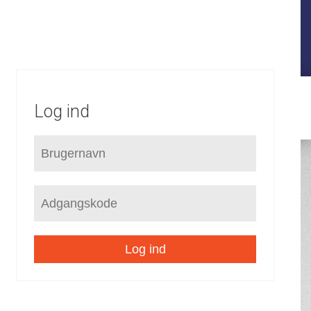
FORUDSÆTNINGER
STRATEGI
KOMMUNEPLAN
LOKALPLANER
SEKTORPLANER
HELHEDSPLANER
VVM
Log ind
Log ind
/
Rammer
Landdistrikter
Landsbyer
/
/
/
Træden