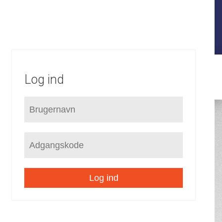
FORUDSÆTNINGER
STRATEGI
KOMMUNEPLAN
LOKALPLANER
SEKTORPLANER
HELHEDSPLANER
VVM
Log ind
Log ind
/
Miljøvurdering
Miljørapport
/
/
Bilag A Scoping af retningslinjer