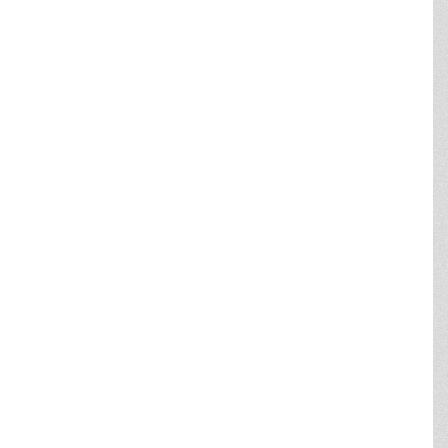
Leaflet
| ©
Styrelsen for Dataforsyning og Infrastruktur
Rammenummer
Rammenavn
Generel anvendelse
Status
Kommuneplan
15ER10
Erhvervsområde
Vedtage
2021-2033
Showing 1 to 1 of 1 rows
Rammedetaljer
Klik på kortet for oplysninger