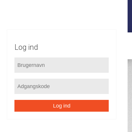
FORUDSÆTNINGER
STRATEGI
KOMMUNEPLAN
LOKALPLANER
SEKTORPLANER
HELHEDSPLANER
VVM
Log ind
Log ind
/
Rammer
Horsens
/
/
Horsens Syd