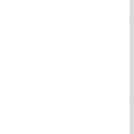
KOMMUNEPLAN 2021
>
Planstrategi 2019">Strategi
(Byrådets vision - fysisk udvikling)
>
Hovedstruktur">
Hovedstruktur
(redegørelse og mål)
>
Retningslinjer
(arealudpegninger)
>
Rammer for lokalplanlægning
(anvendelse mm.)
PLANOVERSIGT