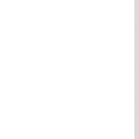
NS KOMMUNE
stergaards Vej 4
orsens