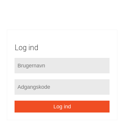
OKALPLANER
SEKTORPLANER
HELHEDSPLANER
VVM
TNINGSLINJER
RAMMER
TILLÆG
MILJØVURDERIN
Log ind
Log ind
ed særlige beliggenhedskrav