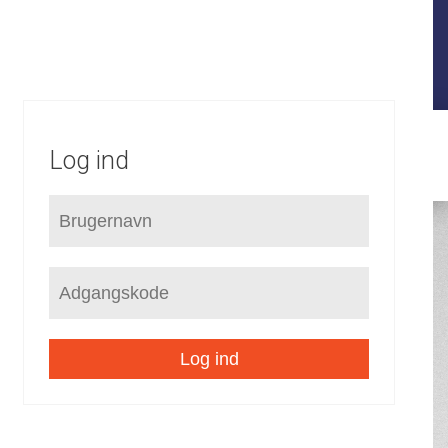
FORUDSÆTNINGER
STRATEGI
KOMMUNEPLAN
LOKALPLANER
SEKTORPLANER
HELHEDSPLANER
VVM
Log ind
Log ind
/
Rammer
Landdistrikter
Landsbyer
/
/
/
Åstruplund