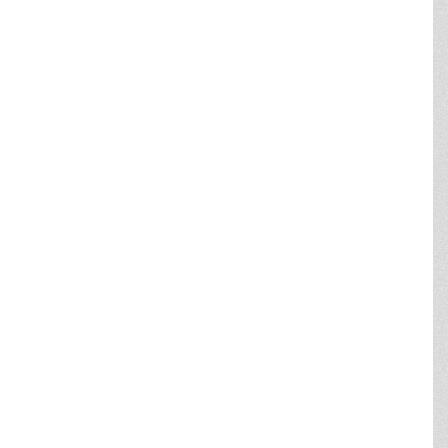
KOMMUNEPLAN 2021
>
Planstrategi 2019">Strategi
(Byrådets vision - fysisk udvikling)
>
Hovedstruktur">
Hovedstruktur
(redegørelse og mål)
>
Retningslinjer
(arealudpegninger)
>
Rammer for lokalplanlægning
(anvendelse mm.)
PLANOVERSIGT