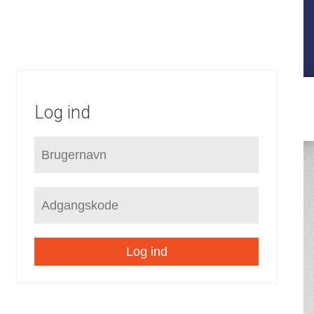
FORUDSÆTNINGER
STRATEGI
KOMMUNEPLAN
LOKALPLANER
SEKTORPLANER
HELHEDSPLANER
VVM
Log ind
Log ind
/
Hovedstruktur
Horsens by 2050
/
/
Særlige udviklingsområder
/
Midtbyen