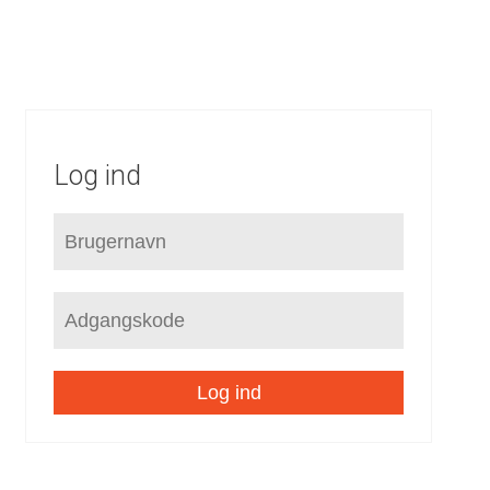
OKALPLANER
SEKTORPLANER
HELHEDSPLANER
VVM
TNINGSLINJER
RAMMER
TILLÆG
MILJØVURDERIN
Log ind
Log ind
gsområder
/
Åen tilbage til byen