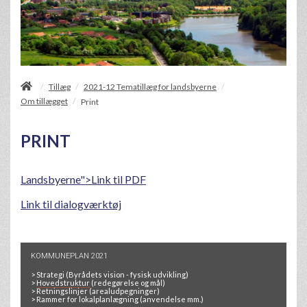
/
Tillæg
2021-12 Tematillæg for landsbyerne
/
/
Om tillægget
/
Print
PRINT
Landsbyerne">Link til PDF
Link til dialogværktøj
KOMMUNEPLAN 2021
>
Strategi
(Byrådets vision - fysisk udvikling)
>
Hovedstruktur
(redegørelse og mål)
>
Retningslinjer
(arealudpegninger)
>
Rammer for lokalplanlægning
(anvendelse mm.)