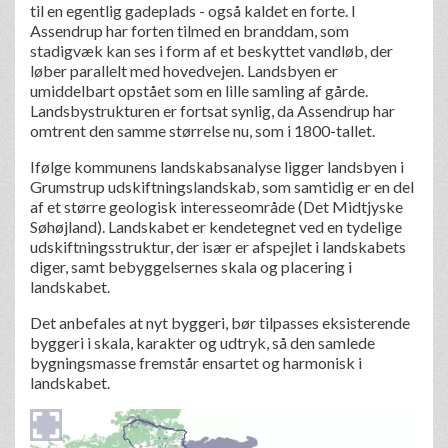
til en egentlig gadeplads - også kaldet en forte. I
Assendrup har forten tilmed en branddam, som
stadigvæk kan ses i form af et beskyttet vandløb, der
løber parallelt med hovedvejen. Landsbyen er
umiddelbart opstået som en lille samling af gårde.
Landsbystrukturen er fortsat synlig, da Assendrup har
omtrent den samme størrelse nu, som i 1800-tallet.
Ifølge kommunens landskabsanalyse ligger landsbyen i
Grumstrup udskiftningslandskab, som samtidig er en del
af et større geologisk interesseområde (Det Midtjyske
Søhøjland). Landskabet er kendetegnet ved en tydelige
udskiftningsstruktur, der især er afspejlet i landskabets
diger, samt bebyggelsernes skala og placering i
landskabet.
Det anbefales at nyt byggeri, bør tilpasses eksisterende
byggeri i skala, karakter og udtryk, så den samlede
bygningsmasse fremstår ensartet og harmonisk i
landskabet.