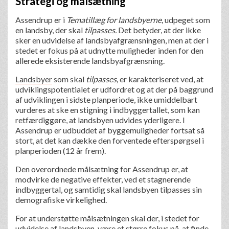
Strategi og målsætning
Assendrup er i
Tematillæg for landsbyerne
, udpeget som
en landsby, der skal
tilpasses.
Det betyder, at der ikke
sker en udvidelse af landsbyafgrænsningen, men at der i
stedet er fokus på at udnytte muligheder inden for den
allerede eksisterende landsbyafgrænsning.
Landsbyer
som skal
tilpasses,
er karakteriseret ved, at
udviklingspotentialet er udfordret og at der på baggrund
af udviklingen i sidste planperiode, ikke umiddelbart
vurderes at ske en stigning i indbyggertallet, som kan
retfærdiggøre, at landsbyen udvides yderligere. I
Assendrup er udbuddet af byggemuligheder fortsat så
stort, at det kan dække den forventede efterspørgsel i
planperioden (12 år frem).
Den overordnede målsætning for Assendrup er, at
modvirke de negative effekter, ved et stagnerende
indbyggertal, og samtidig skal landsbyen tilpasses sin
demografiske virkelighed.
For at understøtte målsætningen skal der, i stedet for
udvidelse af landsbyen, være et større fokus på, at finde