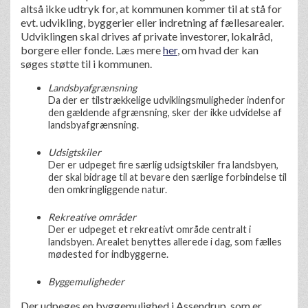
altså ikke udtryk for, at kommunen kommer til at stå for
evt. udvikling, byggerier eller indretning af fællesarealer.
Udviklingen skal drives af private investorer, lokalråd,
borgere eller fonde. Læs mere
her
, om hvad der kan
søges støtte til i kommunen.
Landsbyafgrænsning
Da der er tilstrækkelige udviklingsmuligheder indenfor
den gældende afgrænsning, sker der ikke udvidelse af
landsbyafgrænsning.
Udsigtskiler
Der er udpeget fire særlig udsigtskiler fra landsbyen,
der skal bidrage til at bevare den særlige forbindelse til
den omkringliggende natur.
Rekreative områder
Der er udpeget et rekreativt område centralt i
landsbyen. Arealet benyttes allerede i dag, som fælles
mødested for indbyggerne.
Byggemuligheder
Der udpeges en byggemulighed i Assendrup, som er