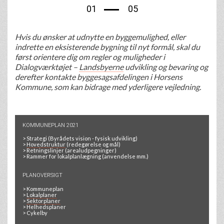
01
05
Hvis du ønsker at udnytte en byggemulighed, eller
indrette en eksisterende bygning til nyt formål, skal du
først orientere dig om regler og muligheder i
Dialogværktøjet –
Landsbyerne
udvikling og bevaring og
derefter kontakte byggesagsafdelingen i Horsens
Kommune, som kan bidrage med yderligere vejledning.
KOMMUNEPLAN 2021
>
Strategi
(Byrådets vision - fysisk udvikling)
>
Hovedstruktur
(redegørelse og mål)
>
Retningslinjer
(arealudpegninger)
>
Rammer for lokalplanlægning
(anvendelse mm.)
PLANOVERSIGT
>
Kommuneplan
>
Lokalplaner
>
Sektorplaner
>
Helhedsplaner
>
Cykelby