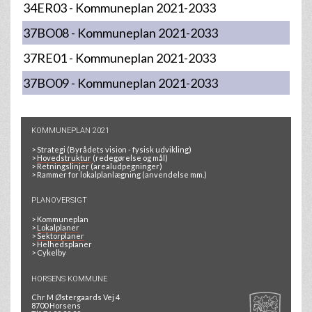
34ER03 - Kommuneplan 2021-2033
37BO08 - Kommuneplan 2021-2033
37RE01 - Kommuneplan 2021-2033
37BO09 - Kommuneplan 2021-2033
KOMMUNEPLAN 2021
>
Strategi
(Byrådets vision - fysisk udvikling)
>
Hovedstruktur
(redegørelse og mål)
>
Retningslinjer
(arealudpegninger)
>
Rammer for lokalplanlægning
(anvendelse mm.)
PLANOVERSIGT
>
Kommuneplan
>
Lokalplaner
>
Sektorplaner
>
Helhedsplaner
>
Cykelby
HORSENS KOMMUNE
Chr M Østergaards Vej 4
8700 Horsens