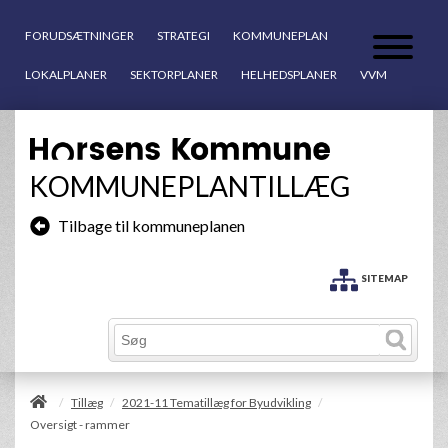
FORUDSÆTNINGER
STRATEGI
KOMMUNEPLAN
LOKALPLANER
SEKTORPLANER
HELHEDSPLANER
VVM
KOMMUNEPLANTILLÆG
Tilbage til kommuneplanen
SITEMAP
/
Tillæg
2021-11 Tematillæg for Byudvikling
/
/
Oversigt - rammer