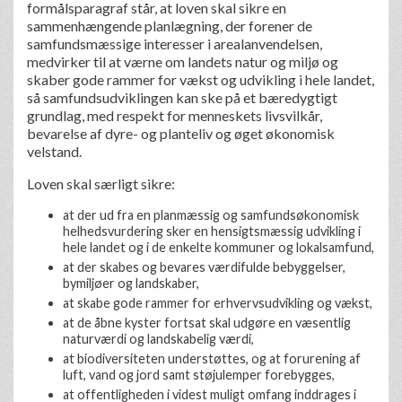
formålsparagraf står, at loven skal sikre en
sammenhængende planlægning, der forener de
samfundsmæssige interesser i arealanvendelsen,
medvirker til at værne om landets natur og miljø og
skaber gode rammer for vækst og udvikling i hele landet,
så samfundsudviklingen kan ske på et bæredygtigt
grundlag, med respekt for menneskets livsvilkår,
bevarelse af dyre- og planteliv og øget økonomisk
velstand.
Loven skal særligt sikre:
at der ud fra en planmæssig og samfundsøkonomisk
helhedsvurdering sker en hensigtsmæssig udvikling i
hele landet og i de enkelte kommuner og lokalsamfund,
at der skabes og bevares værdifulde bebyggelser,
bymiljøer og landskaber,
at skabe gode rammer for erhvervsudvikling og vækst,
at de åbne kyster fortsat skal udgøre en væsentlig
naturværdi og landskabelig værdi,
at biodiversiteten understøttes, og at forurening af
luft, vand og jord samt støjulemper forebygges,
at offentligheden i videst muligt omfang inddrages i