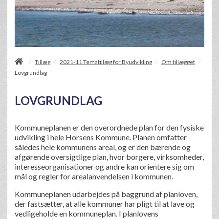
/
Tillæg
2021-11 Tematillæg for Byudvikling
Om tillægget
/
/
/
Lovgrundlag
LOVGRUNDLAG
Kommuneplanen er den overordnede plan for den fysiske
udvikling i hele Horsens Kommune. Planen omfatter
således hele kommunens areal, og er den bærende og
afgørende oversigtlige plan, hvor borgere, virksomheder,
interesseorganisationer og andre kan orientere sig om
mål og regler for arealanvendelsen i kommunen.
Kommuneplanen udarbejdes på baggrund af planloven,
der fastsætter, at alle kommuner har pligt til at lave og
vedligeholde en kommuneplan. I planlovens