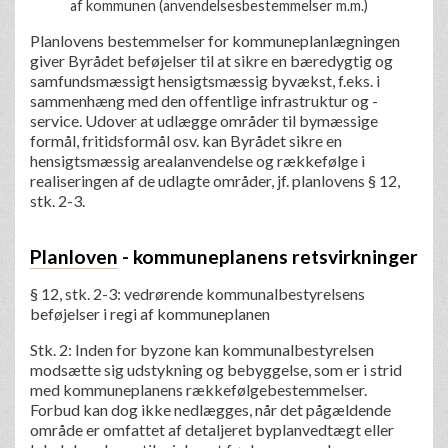
af kommunen (anvendelsesbestemmelser m.m.)
Planlovens bestemmelser for kommuneplanlægningen
giver Byrådet beføjelser til at sikre en bæredygtig og
samfundsmæssigt hensigtsmæssig byvækst, f.eks. i
sammenhæng med den offentlige infrastruktur og -
service. Udover at udlægge områder til bymæssige
formål, fritidsformål osv. kan Byrådet sikre en
hensigtsmæssig arealanvendelse og rækkefølge i
realiseringen af de udlagte områder, jf. planlovens § 12,
stk. 2-3.
Planloven
- kommuneplanens retsvirkninger
§ 12, stk. 2-3: vedrørende kommunalbestyrelsens
beføjelser i regi af kommuneplanen
Stk. 2: Inden for byzone kan kommunalbestyrelsen
modsætte sig udstykning og bebyggelse, som er i strid
med kommuneplanens rækkefølgebestemmelser.
Forbud kan dog ikke nedlægges, når det pågældende
område er omfattet af detaljeret byplanvedtægt eller