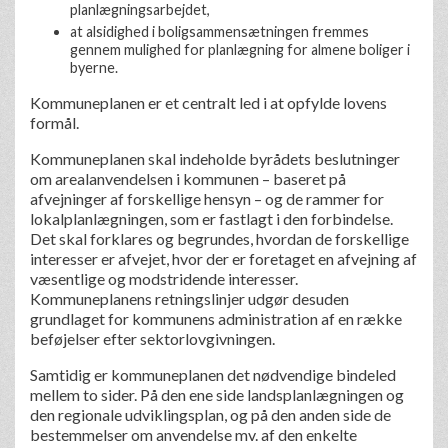
planlægningsarbejdet,
at alsidighed i boligsammensætningen fremmes
gennem mulighed for planlægning for almene boliger i
byerne.
Kommuneplanen er et centralt led i at opfylde lovens
formål.
Kommuneplanen skal indeholde byrådets beslutninger
om arealanvendelsen i kommunen – baseret på
afvejninger af forskellige hensyn – og de rammer for
lokalplanlægningen, som er fastlagt i den forbindelse.
Det skal forklares og begrundes, hvordan de forskellige
interesser er afvejet, hvor der er foretaget en afvejning af
væsentlige og modstridende interesser.
Kommuneplanens retningslinjer udgør desuden
grundlaget for kommunens administration af en række
beføjelser efter sektorlovgivningen.
Samtidig er kommuneplanen det nødvendige bindeled
mellem to sider. På den ene side landsplanlægningen og
den regionale udviklingsplan, og på den anden side de
bestemmelser om anvendelse mv. af den enkelte