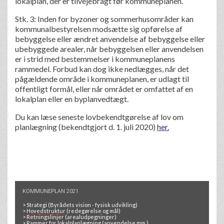
lokalplan, der er tilvejebragt før kommuneplanen.
Stk. 3: Inden for byzoner og sommerhusområder kan
kommunalbestyrelsen modsætte sig opførelse af
bebyggelse eller ændret anvendelse af bebyggelse eller
ubebyggede arealer, når bebyggelsen eller anvendelsen
er i strid med bestemmelser i kommuneplanens
rammedel. Forbud kan dog ikke nedlægges, når det
pågældende område i kommuneplanen, er udlagt til
offentligt formål, eller når området er omfattet af en
lokalplan eller en byplanvedtægt.
Du kan læse seneste lovbekendtgørelse af lov om
planlægning (bekendtgjort d. 1. juli 2020)
her.
KOMMUNEPLAN 2021
>
Strategi
(Byrådets vision - fysisk udvikling)
>
Hovedstruktur
(redegørelse og mål)
>
Retningslinjer
(arealudpegninger)
>
Rammer for lokalplanlægning
(anvendelse mm.)