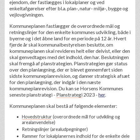
ejendom, der fastlægges i lokalplaner og ved
enkeltafgørelser efter bl.a. plan-, natur- miljø-, bygge og
vejlovgivningen.
Kommuneplanen fastlægger de overordnede mål og
retningslinjer for den enkelte kommunes udvikling, både i
byerne og i det åbne land for en periode på 12 år. Hvert
fjerde år skal kommunalbestyrelsen beslutte, om
kommuneplanen skal revideres helt eller delvist, eller den
skal genvedtages med det indhold, den har. Beslutningen
skal fremgå af planstrategien. Planstrategien gør status
over den planlægning, der er blevet gennemført siden
sidste kommuneplanrevision, og danner strategisk afsæt
for den planlægning, der indgår i den næste
kommuneplanrevision. Du kan se Horsens Kommunes
seneste planstrategi -
Planstrategi
2023 -
her
.
Kommuneplanen skal bestå af følgende elementer:
Hovedstruktur
(overordnede mål for udvikling og
arealanvendelse)
Retningslinjer (arealudpegninger)
Rammer for lokalplanernes indhold for de enkelte dele