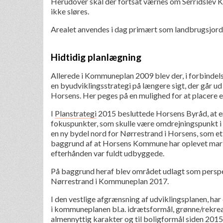
Herudover skal der fortsat værnes om Serridslev Kir
ikke sløres.
Arealet anvendes i dag primært som landbrugsjord
Hidtidig planlægning
Allerede i Kommuneplan 2009 blev der, i forbinde
en byudviklingsstrategi på længere sigt, der går ud
Horsens. Her peges på en mulighed for at placere 
I
Planstrategi
2015 besluttede Horsens Byråd, at en
fokuspunkter, som skulle være omdrejningspunkt i
en ny bydel nord for Nørrestrand i Horsens, som et 
baggrund af at Horsens Kommune har oplevet mark
efterhånden var fuldt udbyggede.
På baggrund heraf blev området udlagt som perspe
Nørrestrand i Kommuneplan 2017.
I den vestlige afgrænsning af udviklingsplanen, har
i kommuneplanen bl.a. idrætsformål, grønne/rekreat
almennyttig karakter og til boligformål siden 201