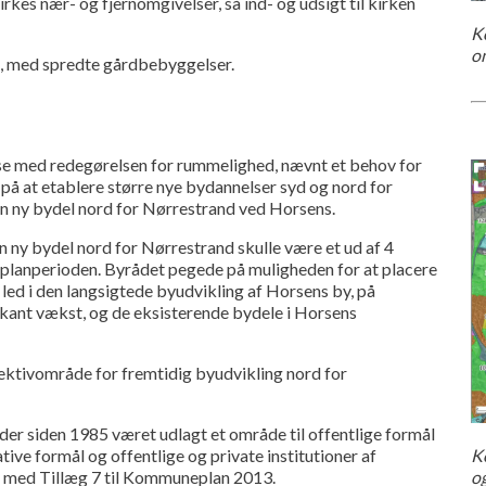
kes nær- og fjernomgivelser, så ind- og udsigt til kirken
Ko
om
, med spredte gårdbebyggelser.
lse med redegørelsen for rummelighed, nævnt et behov for
 på at etablere større nye bydannelser syd og nord for
en ny bydel nord for Nørrestrand ved Horsens.
 ny bydel nord for Nørrestrand skulle være et ud af 4
 planperioden. Byrådet pegede på muligheden for at placere
led i den langsigtede byudvikling af Horsens by, på
ant vækst, og de eksisterende bydele i Horsens
ktivområde for fremtidig byudvikling nord for
 der siden 1985 været udlagt et område til offentlige formål
ive formål og offentlige og private institutioner af
K
5 med Tillæg 7 til Kommuneplan 2013.
o