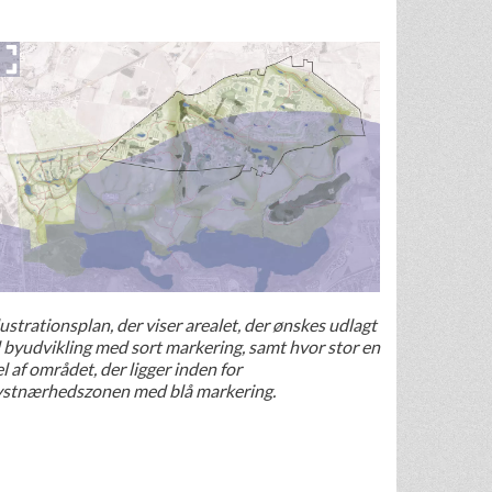
lustrationsplan, der viser arealet, der ønskes udlagt
l byudvikling med sort markering, samt hvor stor en
l af området, der ligger inden for
ystnærhedszonen med blå markering.