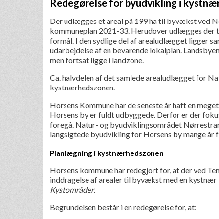
Redegørelse for byudvikling i kystn
Der udlægges et areal på 199 ha til byvækst ved N
kommuneplan 2021-33. Herudover udlægges der tilme
formål. I den sydlige del af arealudlægget ligger 
udarbejdelse af en bevarende lokalplan. Landsbyen 
men fortsat ligge i landzone.
Ca. halvdelen af det samlede arealudlægget for Na
kystnærhedszonen.
Horsens Kommune har de seneste år haft en meget s
Horsens by er fuldt udbyggede. Derfor er der foku
foregå.
Natur- og byudviklingsområdet Nørrestrand 
langsigtede byudvikling for Horsens by mange år 
Planlægning i kystnærhedszonen
Horsens kommune har redegjort for, at der ved Te
inddragelse af arealer til byvækst med en kystnær lo
Kystområder
.
Begrundelsen består i en redegørelse for, at: