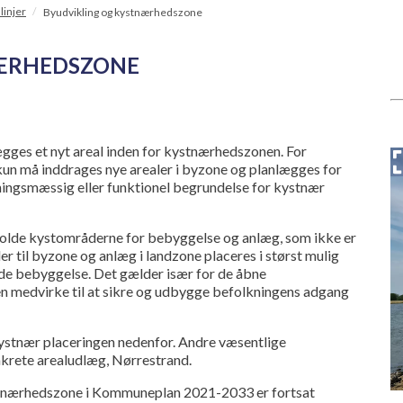
linjer
/
Byudvikling og kystnærhedszone
NÆRHEDSZONE
gges et nyt areal inden for kystnærhedszonen. For
kun må inddrages nye arealer i byzone og planlægges for
gningsmæssig eller funktionel begrundelse for kystnær
holde kystområderne for bebyggelse og anlæg, som ikke er
er til byzone og anlæg i landzone placeres i størst mulig
ende bebyggelse. Det gælder især for de åbne
 medvirke til at sikre og udbygge befolkningens adgang
kystnær placeringen nedenfor. Andre væsentlige
nkrete arealudlæg, Nørrestrand.
nærhedszone i Kommuneplan 2021-2033 er fortsat