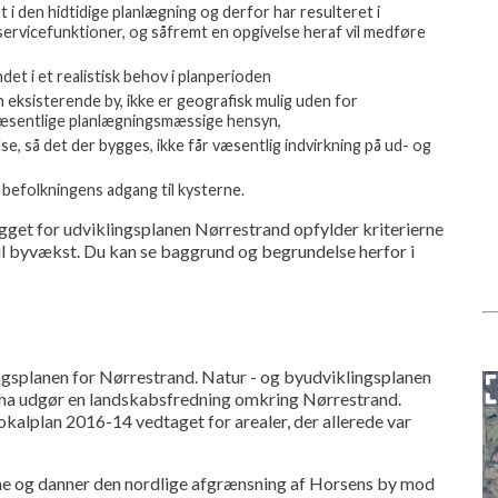
i den hidtidige planlægning og derfor har resulteret i
e servicefunktioner, og såfremt en opgivelse heraf vil medføre
et i et realistisk behov i planperioden
n eksisterende by, ikke er geografisk mulig uden for
væsentlige planlægningsmæssige hensyn,
, så det der bygges, ikke får væsentlig indvirkning på ud- og
 befolkningens adgang til kysterne.
get for udviklingsplanen Nørrestrand opfylder kriterierne
til byvækst. Du kan se baggrund og begrundelse herfor i
gsplanen for Nørrestrand. Natur - og byudviklingsplanen
0 ha udgør en landskabsfredning omkring Nørrestrand.
kalplan 2016-14 vedtaget for arealer, der allerede var
og danner den nordlige afgrænsning af Horsens by mod