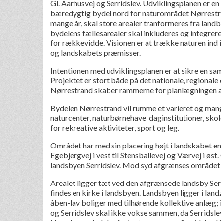
Gl. Aarhusvej og Serridslev. Udviklingsplanen er en p
bæredygtig bydel nord for naturområdet Nørrestra
mange år, skal store arealer tranformeres fra landb
bydelens fællesarealer skal inkluderes og integreres
for rækkevidde. Visionen er at trække naturen ind
og landskabets præmisser.
Intentionen med udviklingsplanen er at sikre en s
Projektet er stort både på det nationale, regionale
Nørrestrand skaber rammerne for planlægningen af 
Bydelen Nørrestrand vil rumme et varieret og mangf
naturcenter, naturbørnehave, daginstitutioner, sk
for rekreative aktiviteter, sport og leg.
Området har med sin placering højt i landskabet en
Egebjergvej i vest til Stensballevej og Værvej i ø
landsbyen Serridslev. Mod syd afgrænses området
Arealet ligger tæt ved den afgrænsede landsby Serri
findes en kirke i landsbyen. Landsbyen ligger i land
åben-lav boliger med tilhørende kollektive anlæg; i
og Serridslev skal ikke vokse sammen, da Serridsle