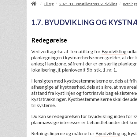
/
Tillæg
2021-11 Tematillæg for Byudvikling
Retnings
/
/
1.7. BYUDVIKLING OG KYST
Redegørelse
Ved vedtagelse af Tematillæg for
Byudvikling
udlæ
planlægningen i kystnærhedszonen gælder,
at der 
anlæg i landzone, såfremt der er en særlig planlæ
lokalisering, jf. planloven § 5b, stk. 1, nr. 1.
Hensigten med kystbestemmelserne er, dels at fri
afhængige af kystnærhed, dels at sikre, at nye areal
afstand fra kystlinjen og fortrinsvis bag eksister
kyststrækninger. Kystbestemmelserne skal desuden
til kysterne.
Du kan se redegørelsen for byudvikling inden for 
planmæssige interesser er behandlet under det ko
Retningslinjerne og målene for
Byudvikling
og kyst