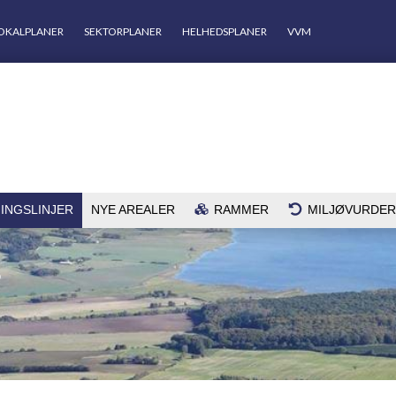
OKALPLANER
SEKTORPLANER
HELHEDSPLANER
VVM
INGSLINJER
NYE AREALER
RAMMER
MILJØVURDER