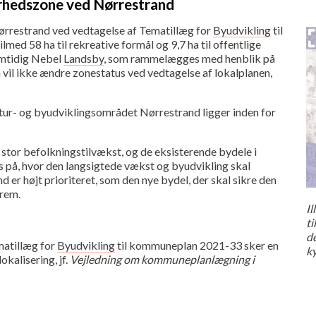
ærhedszone ved Nørrestrand
ørrestrand ved vedtagelse af Tematillæg for
Byudvikling
til
d 58 ha til rekreative formål og 9,7 ha til offentlige
samtidig Nebel
Landsby
, som rammelægges med henblik på
vil ikke ændre zonestatus ved vedtagelse af lokalplanen,
tur- og byudviklingsområdet Nørrestrand ligger inden for
tor befolkningstilvækst, og de eksisterende bydele i
s på, hvor den langsigtede vækst og byudvikling skal
er højt prioriteret, som den nye bydel, der skal sikre den
frem.
Il
ti
de
matillæg for
Byudvikling
til kommuneplan 2021-33 sker en
k
kalisering, jf.
Vejledning om kommuneplanlægning i