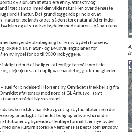
olitisk vision, om at etablere en ny, attraktiv og
nd i tæt samspil med den vilde natur. Hen over de næste
rugsjord til natur. Det grundlæggende princip er, at
 i naturen og landskabet, så den store natur altid er inden
 i bydelen og at strække bydelen mod naturen – på naturens
ammenhængende planlægning for en ny bydel i Horsens.
Ar
 og lokale plan. Natur - og Byudviklingsplanen for
la
en ny bydel for op til 9000 indbyggere.
oldigt udbud af boliger, offentlige formål som f.eks.
ole og plejehjem samt dagligvarehandel og gode muligheder
 visuel forbindelse til Horsens by. Området strækker sig fra
st. Området afgrænses mod nord af Gl. Århusvej, samt
 af naturområdet Nørrestrand.
dslev. Serridslev har ikke egentlige byfaciliteter, men der
zone og er udlagt til blandet bolig og erhverv, herunder
nstitutioner og lignende offentlige formål. Den nye bydel
v med sine kulturhistoriske værdier skal bestå som landsby.