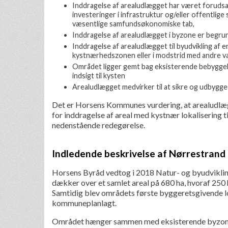
Inddragelse af arealudlægget har været forudsat 
investeringer i infrastruktur og/eller offentlig
væsentlige samfundsøkonomiske tab,
Inddragelse af arealudlægget i byzone er begrund
Inddragelse af arealudlægget til byudvikling af e
kystnærhedszonen eller i modstrid med andre 
Området ligger gemt bag eksisterende bebyggelse
indsigt til kysten
Arealudlægget medvirker til at sikre og udbygge
Det er Horsens Kommunes vurdering, at arealudlæg
for inddragelse af areal med kystnær lokalisering 
nedenstående redegørelse.
Indledende beskrivelse af Nørrestrand
Horsens Byråd vedtog i 2018 Natur- og byudviklin
dækker over et samlet areal på 680 ha, hvoraf 25
Samtidig blev områdets første byggeretsgivende lo
kommuneplanlagt.
Området hænger sammen med eksisterende byzone 