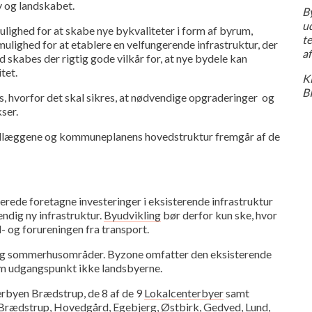
y og landskabet.
B
ud
ulighed for at skabe nye bykvaliteter i form af byrum,
t
ulighed for at etablere en velfungerende infrastruktur, der
a
 skabes der rigtig gode vilkår for, at nye bydele kan
tet.
K
B
es, hvorfor det skal sikres, at nødvendige opgraderinger og
ser.
dlæggene og kommuneplanens hovedstruktur fremgår af de
llerede foretagne investeringer i eksisterende infrastruktur
ndig ny infrastruktur.
Byudvikling
bør derfor kun ske, hvor
l- og forureningen fra transport.
 og sommerhusområder. Byzone omfatter den eksisterende
m udgangspunkt ikke landsbyerne.
byen Brædstrup, de 8 af de 9
Lokalcenterbyer
samt
 Brædstrup, Hovedgård, Egebjerg, Østbirk, Gedved, Lund,