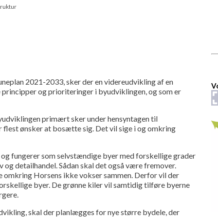
ruktur
eplan 2021-2033, sker der en videreudvikling af en
V
rincipper og prioriteringer i byudviklingen, og som er
yudviklingen primært sker under hensyntagen til
est ønsker at bosætte sig. Det vil sige i og omkring
t og fungerer som selvstændige byer med forskellige grader
liv og detailhandel. Sådan skal det også være fremover.
ne omkring Horsens ikke vokser sammen. Derfor vil der
skellige byer. De grønne kiler vil samtidig tilføre byerne
rgere.
vikling, skal der planlægges for nye større bydele, der