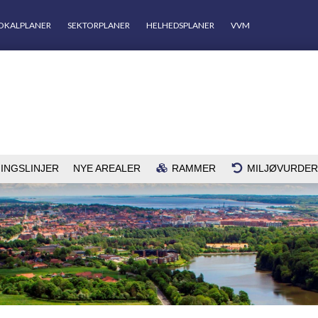
OKALPLANER
SEKTORPLANER
HELHEDSPLANER
VVM
INGSLINJER
NYE AREALER
RAMMER
MILJØVURDER