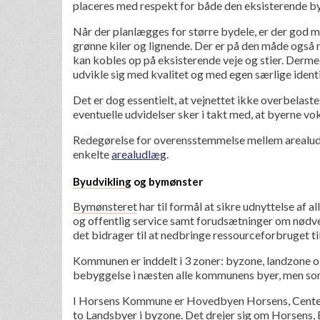
placeres med respekt for både den eksisterende b
Når der planlægges for større bydele, er der god m
grønne kiler og lignende. Der er på den måde også m
kan kobles op på eksisterende veje og stier. Dermed
udvikle sig med kvalitet og med egen særlige identi
Det er dog essentielt, at vejnettet ikke overbelast
eventuelle udvidelser sker i takt med, at byerne vok
Redegørelse for overensstemmelse mellem arealu
enkelte
arealudlæg
.
Byudvikling
og bymønster
Bymønsteret
har til formål at sikre udnyttelse af a
og offentlig service samt forudsætninger om nødve
det bidrager til at nedbringe ressourceforbruget ti
Kommunen er inddelt i 3 zoner: byzone, landzone
bebyggelse i næsten alle kommunens byer, men so
I Horsens Kommune er Hovedbyen Horsens, Center
to
Landsbyer
i byzone. Det drejer sig om Horsens,