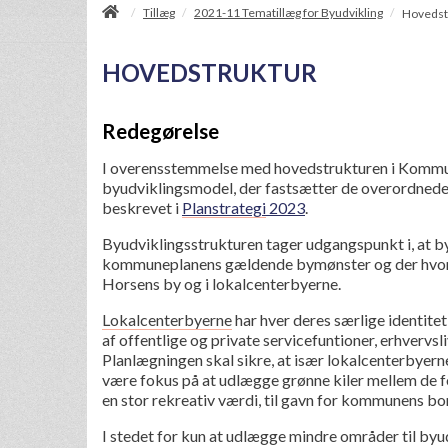
/
Tillæg
2021-11 Tematillæg for Byudvikling
/
/
Hovedst
HOVEDSTRUKTUR
Redegørelse
I overensstemmelse med hovedstrukturen i Kommun
byudviklingsmodel, der fastsætter de overordnede p
beskrevet i
Planstrategi
2023
.
Byudviklingsstrukturen tager udgangspunkt i, at b
kommuneplanens gældende bymønster og der hvor fl
Horsens by og i lokalcenterbyerne.
Lokalcenterbyerne
har hver deres særlige identite
af offentlige og private servicefuntioner, erhvervs
Planlægningen skal sikre, at især lokalcenterbyer
være fokus på at udlægge grønne kiler mellem de for
en stor rekreativ værdi, til gavn for kommunens bo
I stedet for kun at udlægge mindre områder til byud